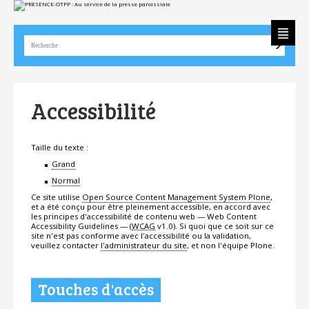
Aller
Outils
au
personnels
contenu.
|
Aller
à
la
navigation
Accessibilité
Taille du texte :
Grand
Normal
Ce site utilise
Open Source Content Management System Plone
,
et a été conçu pour être pleinement accessible, en accord avec
les principes d'accessibilité de contenu web — Web Content
Accessibility Guidelines — (
WCAG
v1.0). Si quoi que ce soit sur ce
site n'est pas conforme avec l'accessibilité ou la validation,
veuillez contacter
l'administrateur du site
, et non l'équipe Plone.
Touches d'accès