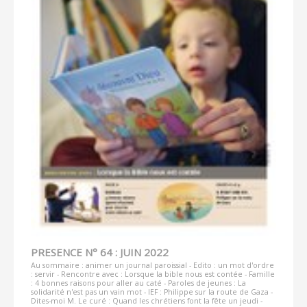
PRESENCE N° 64 : JUIN 2022
Au sommaire : animer un journal paroissial - Edito : un mot d'ordre
: servir - Rencontre avec : Lorsque la bible nous est contée - Famille
: 4 bonnes raisons pour aller au caté - Paroles de jeunes : La
solidarité n'est pas un vain mot - IEF : Philippe sur la route de Gaza -
Dites-moi M. Le curé : Quand les chrétiens font la fête un jeudi -