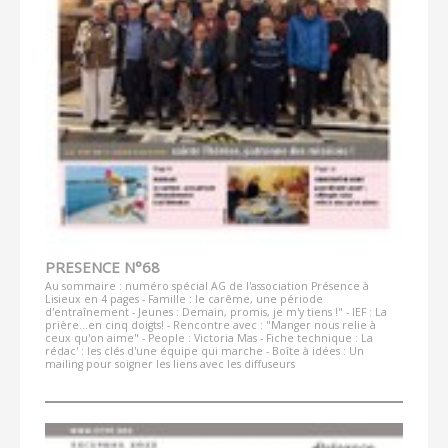
PRESENCE N°68
Au sommaire : numéro spécial AG de l'association Présence à
Lisieux en 4 pages - Famille : le carême, une période
d'entraînement - Jeunes : Demain, promis, je m'y tiens !" - IEF : La
prière...en cinq doigts! - Rencontre avec : "Manger nous relie à
ceux qu'on aime" - People : Victoria Mas - Fiche technique : La
rédac' : les clés d'une équipe qui marche - Boîte à idées : Un
mailing pour soigner les liens avec les diffuseurs