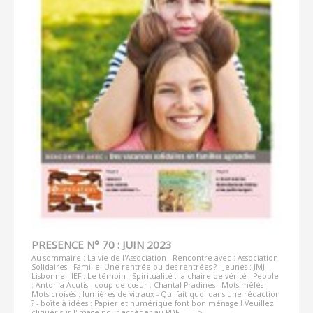
PRESENCE N° 70 : JUIN 2023
Au sommaire : La vie de l'Association - Rencontre avec : Association
Solidaires - Famille: Une rentrée ou des rentrées ? - Jeunes : JMJ
Lisbonne - IEF : Le témoin - Spiritualité : la chaire de vérité - People
: Antonia Acutis - coup de cœur : Chantal Pradines - Mots mêlés -
Mots croisés : lumières de vitraux - Qui fait quoi dans une rédaction
? - boîte à idées : Papier et numérique font bon ménage ! Veuillez
cliquer sur l'image pour accéder au PDF ====>