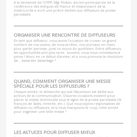
A la demande de l'OTPP, Mgr Podvin, ancien porte-parole de la
conférence des évêques de France et missionnaire de la
miséricorde a écrit une prière dédiée aux diffuseurs de presse
paroissiale.
ORGANISER UNE RENCONTRE DE DIFFUSEURS
En tant que diffuseur, nous avons l’occasion de croiser un grand
nombre de nos voisins, de nous arrêter, nos journaux en main,
pour parler paroisse, joies ou soucis du quotidien. Entre diffuseurs,
les opportunités sont plus rares : souvent, nous nous connaissons à
peine ! Alors, en ce début d’année, et si nous prenions la résolution
de… bavarder davantage ?
QUAND, COMMENT ORGANISER UNE MESSE
SPÉCIALE POUR LES DIFFUSEURS ?
Chaque année, le dimanche qui suit l’Ascension est dédié aux
acteurs de la communication. D'autres occasions existent pour
placer la messe dominicale sous le signe de la presse paroissiale (St
François de Sales, rentrée, etc.). Que nous soyons responsables de
diffusion ou diffuseurs, et si nous marquions le coup cette année
pour organiser une telle messe ?
LES ASTUCES POUR DIFFUSER MIEUX