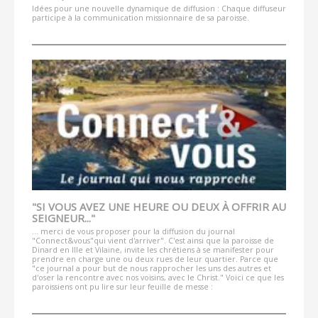
Idées pour une nouvelle dynamique de diffusion : Chaque diffuseur
participe à la communication missionnaire de sa paroisse.
"SI VOUS AVEZ UNE HEURE OU DEUX À OFFRIR AU
SEIGNEUR..."
... merci de vous proposer pour la diffusion du journal
"Connect&vous"qui vient d'arriver". C'est ainsi que la paroisse de
Dinard en Ille et Vilaine, invite les chrétiens à se manifester pour
prendre en charge une ou deux rues de leur quartier. Parce que
"ce journal a pour but de nous rapprocher les uns des autres et
d'oser la rencontre avec nos voisins, avec le Christ." Voici ce que les
paroissiens ont pu lire sur leur feuille de messe :