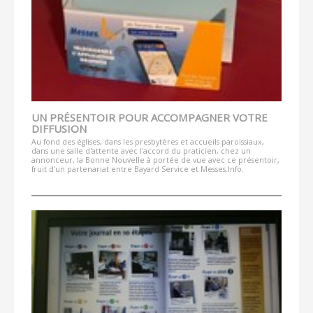
UN PRÉSENTOIR POUR ACCOMPAGNER VOTRE
DIFFUSION
Au fond des églises, dans les presbytères et accueils paroissiaux,
dans une salle d'attente avec l'accord du praticien, chez un
annonceur, la Bonne Nouvelle à portée de vue avec ce présentoir,
fruit d'un partenariat entre Bayard Service et Messes.Info.