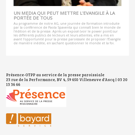
UN MEDIA QUI PEUT METTRE L'EVANGILE À LA
PORTÉE DE TOUS
Au programme de notre AG, une journée de formation introduite
par la conférence de Paola Spaventa qui connaît bien le monde de
l'édition et de la presse. Après un exposé (voir le power point) sur
les différents publics de lecteurs et leurs attentes, elle a mis en
avant l'opportunité pour la presse paroissiale de proposer l'Evangile
de manière inédite, en sachant questionner le monde et la foi.
Présence-OTPP au service de la presse paroissiale
23 rue de la Performance, BV 4, 59 650 Villeneuve d'Ascq | 03 20
13 36 66