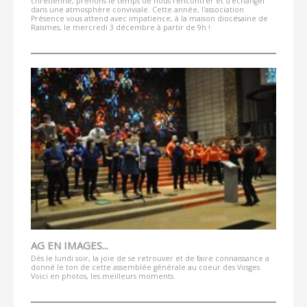
chrétienne, prenons le temps de nous rencontrer et d'échanger
dans une atmosphère conviviale. Cette année, l'association
Présence vous attend avec impatience, à la maison diocésaine de
Raismes, le mercredi 3 décembre à partir de 9h !
AG EN IMAGES...
Dès le lundi soir, la joie de se retrouver et de faire connaissance a
donné le ton de cette assemblée générale au coeur des Vosges.
Voici en photos, les meilleurs moments.