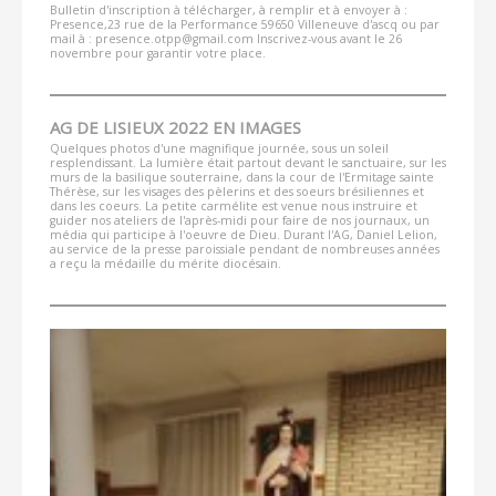
Bulletin d'inscription à télécharger, à remplir et à envoyer à :
Presence,23 rue de la Performance 59650 Villeneuve d'ascq ou par
mail à : presence.otpp@gmail.com Inscrivez-vous avant le 26
novembre pour garantir votre place.
AG DE LISIEUX 2022 EN IMAGES
Quelques photos d'une magnifique journée, sous un soleil
resplendissant. La lumière était partout devant le sanctuaire, sur les
murs de la basilique souterraine, dans la cour de l'Ermitage sainte
Thérèse, sur les visages des pèlerins et des soeurs brésiliennes et
dans les coeurs. La petite carmélite est venue nous instruire et
guider nos ateliers de l'après-midi pour faire de nos journaux, un
média qui participe à l'oeuvre de Dieu. Durant l'AG, Daniel Lelion,
au service de la presse paroissiale pendant de nombreuses années
a reçu la médaille du mérite diocésain.