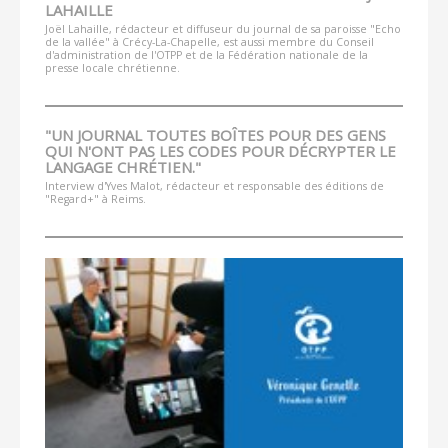
LAHAILLE
Joël Lahaille, rédacteur et diffuseur du journal de sa paroisse "Echo
de la vallée" à Crécy-La-Chapelle, est aussi membre du Conseil
d'administration de l'OTPP et de la Fédération nationale de la
presse locale chrétienne.
"UN JOURNAL TOUTES BOÎTES POUR DES GENS
QUI N'ONT PAS LES CODES POUR DÉCRYPTER LE
LANGAGE CHRÉTIEN."
Interview d'Yves Malot, rédacteur et responsable des éditions de
"Regard+" à Reims.