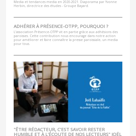
Media et tendances media en 2020-2021. Diaporama par Yvonne
Herbin, directrice des études - Groupe Bayard.
ADHÉRER À PRÉSENCE-OTPP, POURQUOI ?
L’association Présence-OTPP vit en partie grâce aux adhésions des
paroisses. Cette contribution nous encourage dans notre action
pour améliorer et faire connaître la presse paroissiale, un media
pour tous.
"ÊTRE RÉDACTEUR, C'EST SAVOIR RESTER
HUMBLE ET À L'ÉCOUTE DE NOS LECTEURS" JOËL