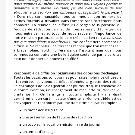
nous sommes du même quartier et nous nous voyons parfois le
dimanche à la messe. Pourtant, j’ai été bien surprise de lesr
etrouver à la réunion des diffuseurs qu’organisait la paroisse !
»
Dans nos communautés, nous sommes un bon nombre de
petites fourmis à travailler dans l’ombre sans forcément nous
connaître. La réunion de diffuseurs qu’organise la paroisse ou
l’équipe de rédaction permet de nous repérer, d’échanger, de
nous entraider et surtout, de nous rappeler l’importance de
notre mission pastorale, celle de « créer du lien ».
« Je ne savais
pas que nous étions si nombreux »
, me confiait dernièrement un
diffuseur. Se rappeler une fois dans l’année que l’on n’est pas seul
à braver pluie, froid, indifférence de l’habitant mais que nous
sommes au contraire une belle équipe soutenue par la paroisse
peut nous donner un nouveau souffle !
Responsable de diffusion : organisons des occasions d’échanger
Toutes les occasions sont bonnes pour rassembler nos diffuseurs
: la rentrée, les voeux de début d’année, la galette des rois, la
Saint-François de Sales (patron des journalistes), le Dimanche de
la communication, un changement de maquette ou l’arrivée du
printemps ! « On fera ça en toute simplicité ! » me disait
dernièrement un curé initiateur d’une telle réunion. L’idée est de
provoquer les rencontres par une trame simple, par exemple :
un mot d’accueil du curé
une présentation de l’équipe de rédaction
un topo sur la vocation missionnaire du journal
un temps d’échange