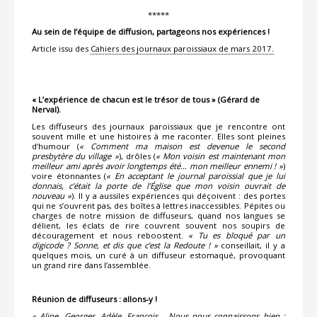
*****
Au sein de l’équipe de diffusion, partageons nos expériences !
Article issu des
Cahiers des journaux paroissiaux de mars 2017.
« L’expérience de chacun est le trésor de tous » (Gérard de
Nerval).
Les diffuseurs des journaux paroissiaux que je rencontre ont
souvent mille et une histoires à me raconter. Elles sont pleines
d’humour (
« Comment ma maison est devenue le second
presbytère du village »
), drôles (
« Mon voisin est maintenant mon
meilleur ami après avoir longtemps été… mon meilleur ennemi ! »
)
voire étonnantes (
« En acceptant le journal paroissial que je lui
donnais, c’était la porte de l’Église que mon voisin ouvrait de
nouveau »
). Il y a aussiles expériences qui déçoivent : des portes
qui ne s’ouvrent pas, des boîtes à lettres inaccessibles. Pépites ou
charges de notre mission de diffuseurs, quand nos langues se
délient, les éclats de rire couvrent souvent nos soupirs de
découragement et nous reboostent.
« Tu es bloqué par un
digicode ? Sonne, et dis que c’est la Redoute ! »
conseillait, il y a
quelques mois, un curé à un diffuseur estomaqué, provoquant
un grand rire dans l’assemblée.
Réunion de diffuseurs : allons-y !
« Aline, Georges, Adèle, François… Nous nous connaissons bien :