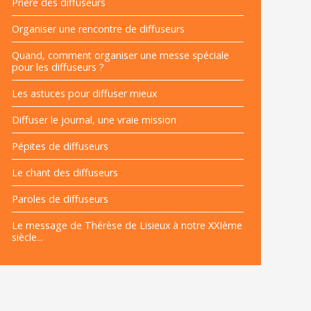
Prière des diffuseurs
Organiser une rencontre de diffuseurs
Quand, comment organiser une messe spéciale
pour les diffuseurs ?
Les astuces pour diffuser mieux
Diffuser le journal, une vraie mission
Pépites de diffuseurs
Le chant des diffuseurs
Paroles de diffuseurs
Le message de Thérèse de Lisieux à notre XXIème
siècle...