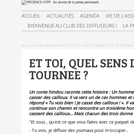
Aller
Outils
au
personnels
contenu.
|
ACCUEIL
ACTUALITÉS
AGENDA
VIE DE L'AS
Aller
à
BIENVENUE AU CLUB DES DIFFUSEURS !
LA P
la
navigation
Accueil
›
Côté diffusion
›
ET TOI, QUEL SENS DONNES-TU A TA TOURNEE
ET TOI, QUEL SENS
TOURNEE ?
Un conte hindou raconte cette histoire : Un homme 
casser des cailloux. Il va vers un de ces hommes et 
répond « Tu vois bien ! Je casse des cailloux ! ». Il 
continue son chemin et rencontre un troisième hom
cassent des cailloux… Mais chacun des trois donne un
"Et vous , qu'est-ce que vous faites avec ce paquet d
- Tu vois, je diffuse des journaux pour m'occuper...