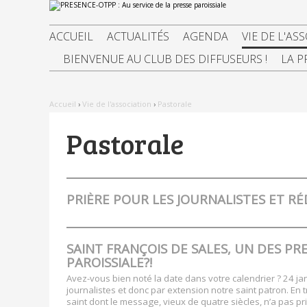
Aller
Outils
au
personnels
contenu.
|
ACCUEIL
ACTUALITÉS
AGENDA
VIE DE L'AS
Aller
à
BIENVENUE AU CLUB DES DIFFUSEURS !
LA P
la
navigation
Accueil
›
Vie de l'association
›
Pastorale
Pastorale
PRIÈRE POUR LES JOURNALISTES ET R
SAINT FRANÇOIS DE SALES, UN DES PR
PAROISSIALE?!
Avez-vous bien noté la date dans votre calendrier ? 24 jan
journalistes et donc par extension notre saint patron. En
saint dont le message, vieux de quatre siècles, n’a pas pri