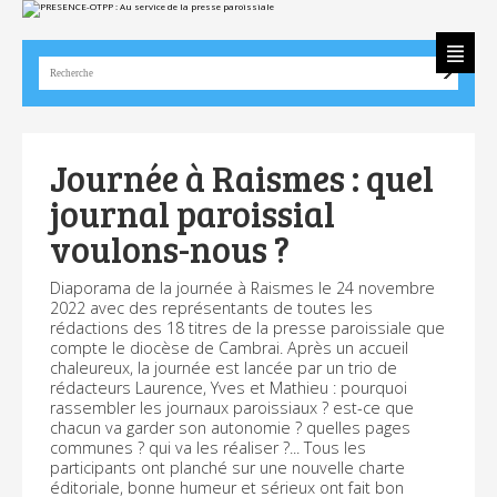
Aller
Outils
au
personnels
contenu.
|
Aller
à
la
navigation
Journée à Raismes : quel
journal paroissial
voulons-nous ?
Diaporama de la journée à Raismes le 24 novembre
2022 avec des représentants de toutes les
rédactions des 18 titres de la presse paroissiale que
compte le diocèse de Cambrai. Après un accueil
chaleureux, la journée est lancée par un trio de
rédacteurs Laurence, Yves et Mathieu : pourquoi
rassembler les journaux paroissiaux ? est-ce que
chacun va garder son autonomie ? quelles pages
communes ? qui va les réaliser ?... Tous les
participants ont planché sur une nouvelle charte
éditoriale, bonne humeur et sérieux ont fait bon