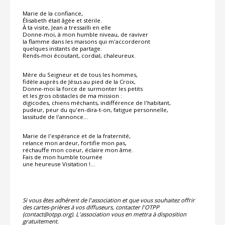
Marie de la confiance,
Élisabeth était âgée et stérile.
À ta visite, Jean a tressailli en elle
Donne-moi, à mon humble niveau, de raviver
la flamme dans les maisons qui m'accorderont
quelques instants de partage.
Rends-moi écoutant, cordial, chaleureux.
Mère du Seigneur et de tous les hommes,
fidèle auprès de Jésus au pied de la Croix,
Donne-moi la force de surmonter les petits
et les gros obstacles de ma mission :
digicodes, chiens méchants, indifférence de l'habitant,
pudeur, peur du qu'en-dira-t-on, fatigue personnelle,
lassitude de l'annonce…
Marie de l'espérance et de la fraternité,
relance mon ardeur, fortifie mon pas,
réchauffe mon coeur, éclaire mon âme.
Fais de mon humble tournée
une heureuse Visitation !…
Si vous êtes adhérent de l'association et que vous souhaitez offrir
des cartes-prières à vos diffuseurs, contacter l'OTPP
(contact@otpp.org). L'association vous en mettra à disposition
gratuitement.