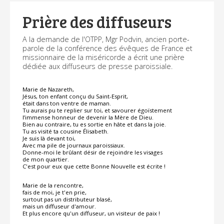
Prière des diffuseurs
A la demande de l'OTPP, Mgr Podvin, ancien porte-
parole de la conférence des évêques de France et
missionnaire de la miséricorde a écrit une prière
dédiée aux diffuseurs de presse paroissiale.
Marie de Nazareth,
Jésus, ton enfant conçu du Saint-Esprit,
était dans ton ventre de maman.
Tu aurais pu te replier sur toi, et savourer égoïstement
l’immense honneur de devenir la Mère de Dieu.
Bien au contraire, tu es sortie en hâte et dans la joie.
Tu as visité ta cousine Élisabeth.
Je suis là devant toi,
Avec ma pile de journaux paroissiaux.
Donne-moi le brûlant désir de rejoindre les visages
de mon quartier.
C'est pour eux que cette Bonne Nouvelle est écrite !
Marie de la rencontre,
fais de moi, je t'en prie,
surtout pas un distributeur blasé,
mais un diffuseur d'amour.
Et plus encore qu'un diffuseur, un visiteur de paix !