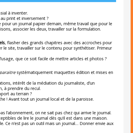
ial à inventer.
 au print et inversement ?
 pour un journal papier demain, même travail que pour le
sons, associer les deux, travailler sur la formulation.
els
, flasher des grands chapitres avec des accroches pour
er le site, travailler sur le contenu pour synthétiser. Primeur
 l’usage, que ce soit facile de mettre articles et photos ?
paraitre
systématiquement maquettes édition et mises en
tions, intérêt de la médiation du journaliste, d’un
on, à prendre du recul.
port au terrain ?
e ! Avant tout un journal local et de la paroisse.
as l’abonnement, on ne sait pas chez qui arrive le journal.
ibles de lire le journal dès qu’il est dans une maison.
sible. Ce n’est pas un outil mais un journal… Donner envie aux