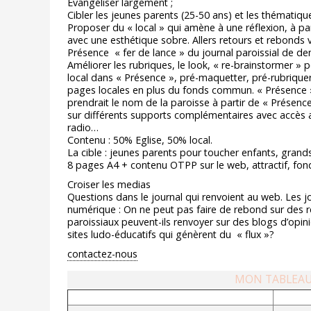
Evangéliser largement ;
Cibler les jeunes parents (25-50 ans) et les thématiqu
Proposer du « local » qui amène à une réflexion, à pa
avec une esthétique sobre. Allers retours et rebonds
Présence « fer de lance » du journal paroissial de d
Améliorer les rubriques, le look, « re-brainstormer » 
local dans « Présence », pré-maquetter, pré-rubriquer
pages locales en plus du fonds commun. « Présence »
prendrait le nom de la paroisse à partir de « Présen
sur différents supports complémentaires avec accès au 
radio…
Contenu : 50% Eglise, 50% local.
La cible : jeunes parents pour toucher enfants, grands
8 pages A4 + contenu OTPP sur le web, attractif, fo
Croiser les medias
Questions dans le journal qui renvoient au web. Les jo
numérique : On ne peut pas faire de rebond sur des re
paroissiaux peuvent-ils renvoyer sur des blogs d’opi
sites ludo-éducatifs qui génèrent du « flux »?
contactez-nous
MON TABLEA