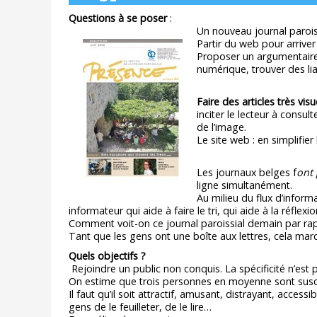
Questions à se poser
:
Un nouveau journal paroiss
Partir du web pour arriver
Proposer un argumentaire
numérique, trouver des liai
Faire des articles très visu
inciter le lecteur à consult
de l’image.
Le site web : en simplifier
Les journaux belges f
ont 
ligne simultanément.
Au milieu du flux d’informa
informateur qui aide à faire le tri, qui aide à la réflexi
Comment voit-on ce journal paroissial demain par rap
Tant que les gens ont une boîte aux lettres, cela march
Quels objectifs ?
Rejoindre un public non conquis. La spécificité n’est p
On estime que trois personnes en moyenne sont suscept
Il faut qu’il soit attractif, amusant, distrayant, acces
gens de le feuilleter, de le lire…