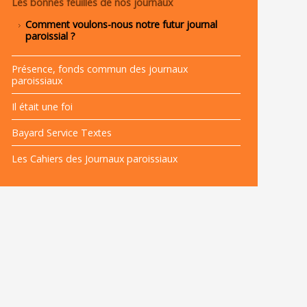
Les bonnes feuilles de nos journaux
Comment voulons-nous notre futur journal
paroissial ?
Présence, fonds commun des journaux
paroissiaux
Il était une foi
Bayard Service Textes
Les Cahiers des Journaux paroissiaux