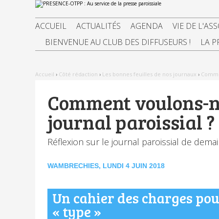
Aller
Outils
au
personnels
contenu.
|
ACCUEIL
ACTUALITÉS
AGENDA
VIE DE L'AS
Aller
à
BIENVENUE AU CLUB DES DIFFUSEURS !
LA P
la
navigation
Accueil
›
Côté rédaction
›
Les bonnes feuilles de nos journaux
›
Commen
Comment voulons-no
journal paroissial ?
Réflexion sur le journal paroissial de demain
WAMBRECHIES, LUNDI 4 JUIN 2018
Un cahier des charges pou
« type »