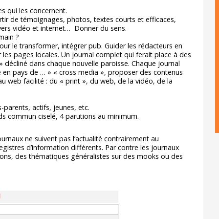
es qui les concernent.
rtir de témoignages, photos, textes courts et efficaces,
 vers vidéo et internet… Donner du sens.
emain ?
pour le transformer, intégrer pub. Guider les rédacteurs en
 les pages locales. Un journal complet qui ferait place à des
 décliné dans chaque nouvelle paroisse. Chaque journal
ce en pays de … » « cross media », proposer des contenus
web facilité : du « print », du web, de la vidéo, de la
-parents, actifs, jeunes, etc.
nds commun ciselé, 4 parutions au minimum.
urnaux ne suivent pas l’actualité contrairement au
gistres d’information différents. Par contre les journaux
nions, des thématiques généralistes sur des mooks ou des
U