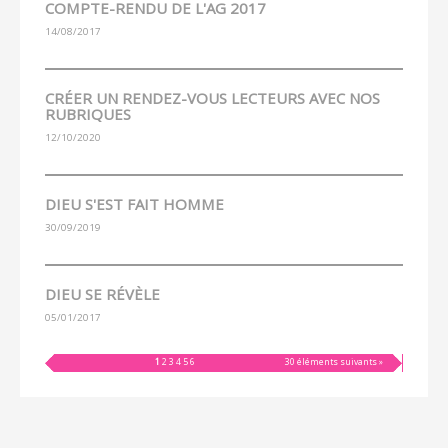
COMPTE-RENDU DE L'AG 2017
14/08/2017
CRÉER UN RENDEZ-VOUS LECTEURS AVEC NOS
RUBRIQUES
12/10/2020
DIEU S'EST FAIT HOMME
30/09/2019
DIEU SE RÉVÈLE
05/01/2017
1
2
3
4
5
6
30 éléments suivants »